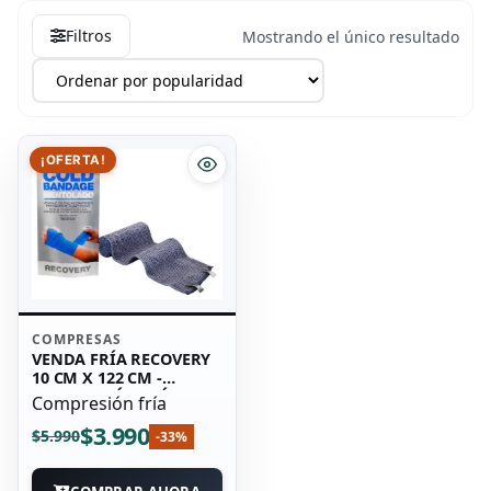
Filtros
Mostrando el único resultado
¡OFERTA!
COMPRESAS
VENDA FRÍA RECOVERY
10 CM X 122 CM -
COMPRESIÓN FRÍA
Compresión fría
$
3.990
$
5.990
-33%