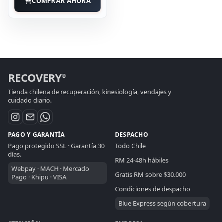
COMPRAR AHORA
RECOVERY
®
Tienda chilena de recuperación, kinesiología, vendajes y
cuidado diario.
PAGO Y GARANTÍA
DESPACHO
Pago protegido SSL · Garantía 30
Todo Chile
días.
RM 24-48h hábiles
Webpay · MACH · Mercado
Gratis RM sobre $30.000
Pago · Khipu · VISA
RECOVERY CHILE
ASISTENTE DE VENTAS
Condiciones de despacho
Blue Express según cobertura
En linea