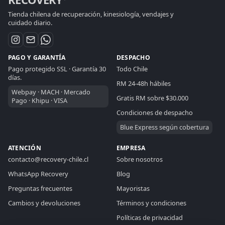
Tienda chilena de recuperación, kinesiología, vendajes y
cuidado diario.
PAGO Y GARANTÍA
DESPACHO
Pago protegido SSL · Garantía 30
Todo Chile
días.
RM 24-48h hábiles
Webpay · MACH · Mercado
Gratis RM sobre $30.000
Pago · Khipu · VISA
RECOVERY CHILE
ASISTENTE DE VENTAS
Condiciones de despacho
Blue Express según cobertura
En linea
ATENCIÓN
EMPRESA
contacto@recovery-chile.cl
Sobre nosotros
Hola. Resolveré tu consulta aquí: puedo ayudarte
a elegir productos, comparar opciones, revisar
WhatsApp Recovery
Blog
medidas, despachos, pagos o compras
Preguntas frecuentes
Mayoristas
mayoristas.
Cambios y devoluciones
Términos y condiciones
Políticas de privacidad