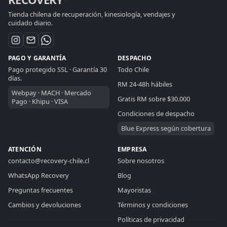
Tienda chilena de recuperación, kinesiología, vendajes y
cuidado diario.
PAGO Y GARANTÍA
DESPACHO
Pago protegido SSL · Garantía 30
Todo Chile
días.
RM 24-48h hábiles
Webpay · MACH · Mercado
Gratis RM sobre $30.000
Pago · Khipu · VISA
RECOVERY CHILE
ASISTENTE DE VENTAS
Condiciones de despacho
Blue Express según cobertura
En linea
ATENCIÓN
EMPRESA
contacto@recovery-chile.cl
Sobre nosotros
Hola. Resolveré tu consulta aquí: puedo ayudarte
a elegir productos, comparar opciones, revisar
WhatsApp Recovery
Blog
medidas, despachos, pagos o compras
Preguntas frecuentes
Mayoristas
mayoristas.
Cambios y devoluciones
Términos y condiciones
Políticas de privacidad