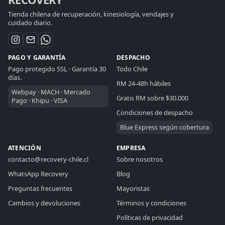
Tienda chilena de recuperación, kinesiología, vendajes y
cuidado diario.
PAGO Y GARANTÍA
DESPACHO
Pago protegido SSL · Garantía 30
Todo Chile
días.
RM 24-48h hábiles
Webpay · MACH · Mercado
Gratis RM sobre $30.000
Pago · Khipu · VISA
RECOVERY CHILE
ASISTENTE DE VENTAS
Condiciones de despacho
Blue Express según cobertura
En linea
ATENCIÓN
EMPRESA
contacto@recovery-chile.cl
Sobre nosotros
Hola. Resolveré tu consulta aquí: puedo ayudarte
a elegir productos, comparar opciones, revisar
WhatsApp Recovery
Blog
medidas, despachos, pagos o compras
Preguntas frecuentes
Mayoristas
mayoristas.
Cambios y devoluciones
Términos y condiciones
Políticas de privacidad