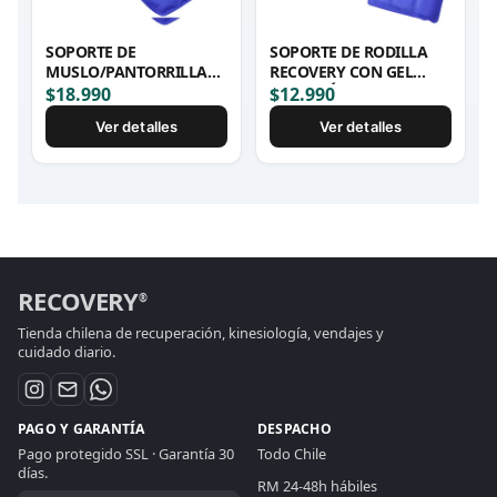
SOPORTE DE
SOPORTE DE RODILLA
MUSLO/PANTORRILLA
RECOVERY CON GEL
RECOVERY CON GEL
PACK FRÍO/CALOR
$
18.990
$
12.990
PACK FRÍO/CALOR
Ver detalles
Ver detalles
RECOVERY
®
Tienda chilena de recuperación, kinesiología, vendajes y
cuidado diario.
PAGO Y GARANTÍA
DESPACHO
Pago protegido SSL · Garantía 30
Todo Chile
días.
RM 24-48h hábiles