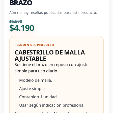
BRAZO
Aún no hay reseñas publicadas para este producto.
El precio original era: $5.5
El precio actual es: $4.190.
$
5.590
$
4.190
RESUMEN DEL PRODUCTO
CABESTRILLO DE MALLA
AJUSTABLE
Sostiene el brazo en reposo con ajuste
simple para uso diario.
Modelo de malla.
Ajuste simple.
Contenido 1 unidad.
Usar según indicación profesional.