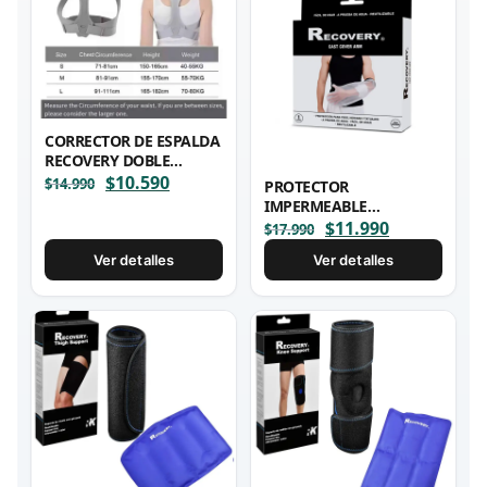
CORRECTOR DE ESPALDA
RECOVERY DOBLE
SOPORTE
El
$
10.590
El
$
14.990
PROTECTOR
precio
precio
IMPERMEABLE
original
actual
RECOVERY PARA BRAZO
El
$
11.990
El
$
17.990
era:
es:
CON YESO 56 X 24 X 14
precio
precio
Ver detalles
Ver detalles
$14.990.
$10.590.
CM
original
actual
era:
es:
$17.990.
$11.990.