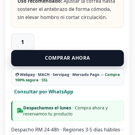
Uso recomendado:
Ajustar la correa hasta
sostener el antebrazo de forma cómoda,
sin elevar hombro ni cortar circulación.
Cabestrillo
Recovery
de
COMPRAR AHORA
Malla
Ajustable
para
💳 Webpay · MACH · Servipag · Mercado Pago
—
Compra
100% segura · SSL
Brazo
cantidad
Consultar por WhatsApp
Despachamos el lunes
· Compra ahora y
reservamos tu producto
Despacho RM 24-48h · Regiones 3-5 días hábiles ·