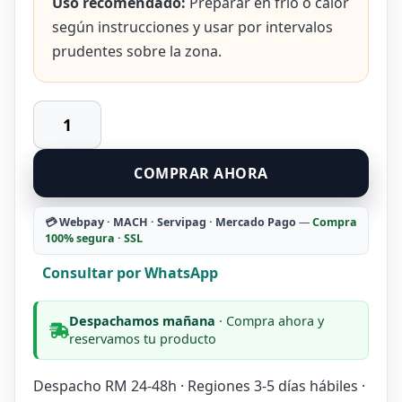
Uso recomendado:
Preparar en frío o calor
según instrucciones y usar por intervalos
prudentes sobre la zona.
Compresa
Frío/Calor
Recovery
COMPRAR AHORA
23
x
13
💳 Webpay · MACH · Servipag · Mercado Pago
—
Compra
100% segura · SSL
cm
cantidad
Consultar por WhatsApp
Despachamos mañana
· Compra ahora y
reservamos tu producto
Despacho RM 24-48h · Regiones 3-5 días hábiles ·