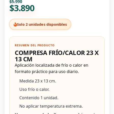
El precio original era: $5.9
El precio actual es: $3.890.
$
5.990
$
3.890
Solo 2 unidades disponibles
RESUMEN DEL PRODUCTO
COMPRESA FRÍO/CALOR 23 X
13 CM
Aplicación localizada de frío o calor en
formato práctico para uso diario.
Medida 23 x 13 cm.
Uso frío o calor.
Contenido 1 unidad.
No aplicar temperatura extrema.