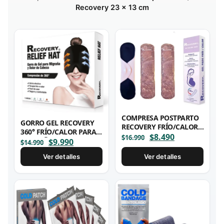
Recovery 23 x 13 cm
COMPRESA POSTPARTO
GORRO GEL RECOVERY
RECOVERY FRÍO/CALOR -
360° FRÍO/CALOR PARA
2 UNIDADES
El
$
8.490
El
$
16.990
MIGRAÑA
El
$
9.990
El
$
14.990
precio
precio
precio
precio
original
actual
Ver detalles
Ver detalles
original
actual
era:
es:
era:
es:
$16.990.
$8.490.
$14.990.
$9.990.