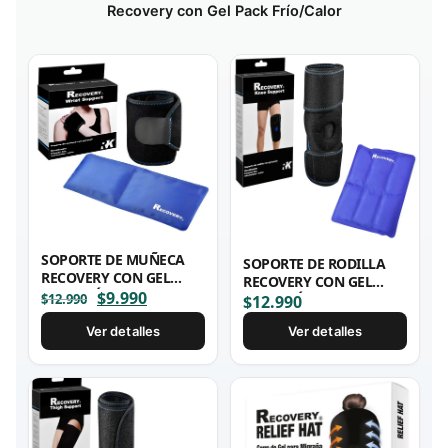
Recovery con Gel Pack Frío/Calor
SOPORTE DE MUÑECA
SOPORTE DE RODILLA
RECOVERY CON GEL
RECOVERY CON GEL
PACK FRÍO/CALOR
El
$
9.990
El
$
12.990
PACK FRÍO/CALOR
$
12.990
precio
precio
Ver detalles
Ver detalles
original
actual
era:
es:
$12.990.
$9.990.