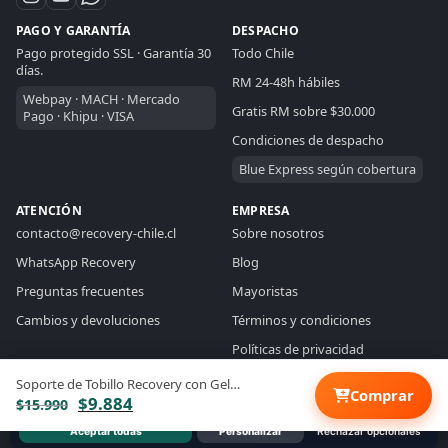
PAGO Y GARANTÍA
DESPACHO
Pago protegido SSL · Garantía 30
Todo Chile
días.
RM 24-48h hábiles
Webpay · MACH · Mercado
Gratis RM sobre $30.000
Pago · Khipu · VISA
RECOVERY CHILE
ASISTENTE DE VENTAS
Condiciones de despacho
Blue Express según cobertura
En linea
ATENCIÓN
EMPRESA
contacto@recovery-chile.cl
Sobre nosotros
Hola. Resolveré tu consulta aquí: puedo ayudarte
a elegir productos, comparar opciones, revisar
WhatsApp Recovery
Blog
medidas, despachos, pagos o compras
Preguntas frecuentes
Mayoristas
mayoristas.
Cambios y devoluciones
Términos y condiciones
Políticas de privacidad
Soporte de Tobillo Recovery con Gel…
×
Usamos cookies para mejorar experiencia y medición. Necesitamos tu
Comprar
El
El
$
9.884
$
15.990
consentimiento.
Más info
precio
precio
?
¿Necesitas ayuda?
Aceptar todas
Personalizar
Rechazar opcionales
© 2026 Recovery Chile · Todos los derechos reservados
original
actual