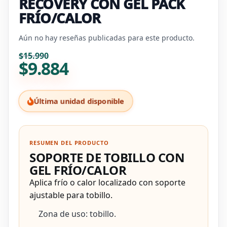
RECOVERY CON GEL PACK
FRÍO/CALOR
Aún no hay reseñas publicadas para este producto.
El precio original era: $15
El precio actual es: $9.884.
$
15.990
$
9.884
Última unidad disponible
RESUMEN DEL PRODUCTO
SOPORTE DE TOBILLO CON
GEL FRÍO/CALOR
Aplica frío o calor localizado con soporte
ajustable para tobillo.
Zona de uso: tobillo.