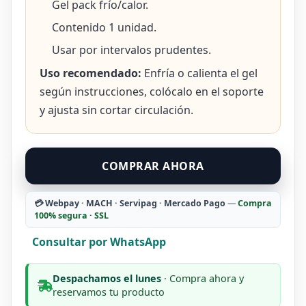
Gel pack frío/calor.
Contenido 1 unidad.
Usar por intervalos prudentes.
Uso recomendado:
Enfría o calienta el gel
según instrucciones, colócalo en el soporte
y ajusta sin cortar circulación.
Soporte
COMPRAR AHORA
de
Tobillo
💳 Webpay · MACH · Servipag · Mercado Pago
—
Compra
Recovery
100% segura · SSL
con
Gel
Consultar por WhatsApp
Pack
Frío/Calor
Despachamos el lunes
· Compra ahora y
cantidad
reservamos tu producto