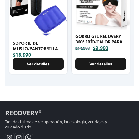
GORRO GEL RECOVERY
360° FRÍO/CALOR PARA
SOPORTE DE
MIGRAÑA
El
$
9.990
El
$
14.990
MUSLO/PANTORRILLA
precio
precio
RECOVERY CON GEL
$
18.990
original
actual
PACK FRÍO/CALOR
Ver detalles
Ver detalles
era:
es:
$14.990.
$9.990.
RECOVERY
®
Tienda chilena de recuperación, kinesiología, vendajes y
cuidado diario.